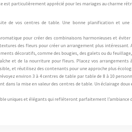
le est particulièrement apprécié pour les mariages au charme rétr
ite de vos centres de table. Une bonne planification et une 
chromatique pour créer des combinaisons harmonieuses et éviter l
textures des fleurs pour créer un arrangement plus intéressant. A
éléments décoratifs, comme des bougies, des galets ou du feuillage
raîche et de la nourriture pour fleurs. Placez vos arrangements à 
ossible, et réutilisez des contenants pour une approche plus écolog
prévoyez environ 3 à 4 centres de table par table de 8 à 10 person
nt dans la mise en valeur des centres de table. Un éclairage doux
table uniques et élégants qui refléteront parfaitement l’ambiance