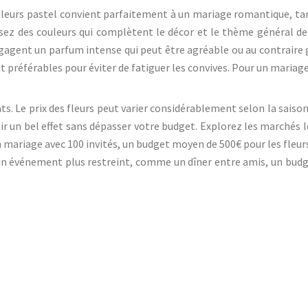
uleurs pastel convient parfaitement à un mariage romantique, tan
ez des couleurs qui complètent le décor et le thème général de l
égagent un parfum intense qui peut être agréable ou au contraire 
éférables pour éviter de fatiguer les convives. Pour un mariage é
. Le prix des fleurs peut varier considérablement selon la saison
nir un bel effet sans dépasser votre budget. Explorez les marchés 
un mariage avec 100 invités, un budget moyen de 500€ pour les fleu
r un événement plus restreint, comme un dîner entre amis, un budg