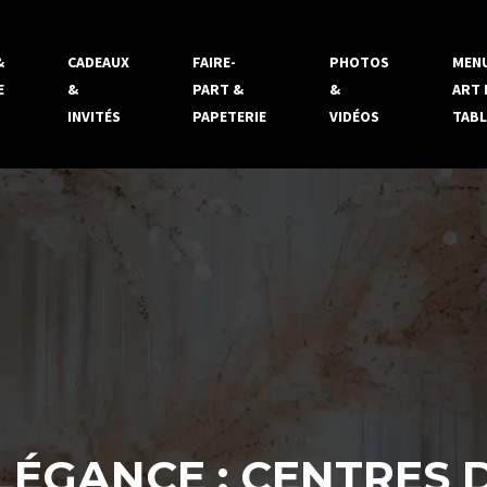
&
CADEAUX
FAIRE-
PHOTOS
MENU
E
&
PART &
&
ART 
INVITÉS
PAPETERIE
VIDÉOS
TABL
LÉGANCE : CENTRES 