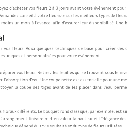
voyez d’acheter vos fleurs 2 à 3 jours avant votre événement pou
 Demandez conseil à votre fleuriste sur les meilleurs types de fle
moins un mois à l’avance, afin d’assurer leur disponibilité. Une 
al
 vos fleurs. Voici quelques techniques de base pour créer des 
les uniques et personnalisées pour votre événement.
arer vos fleurs. Retirez les feuilles qui se trouvent sous le nivea
er l’absorption d’eau. Une coupe nette est essentielle pour une me
ettoyer la coupe des tiges avant de les placer dans l’eau perm
floraux différents. Le bouquet rond classique, par exemple, est si
L’arrangement linéaire met en valeur la hauteur et l’élégance des
echnique dépend du style souhaité et du type de fleurs utilisées.