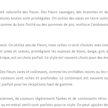
té naturelle des fleurs. Des fleurs sauvages, des branches et 
tures brutes sont privilégiées. On utilise des vases en terre cuit
 comme du bois flotté ou des pommes de pin, renforce l’ambiance
nce. On utilise peu de fleurs, mais celles-ci sont choisies avec so
unies et sobres, privilégiant les nuances de blanc, beige, gris ou
rique, est un choix parfait. Ce style est souvent choisi pour des
 Des fleurs rares et coûteuses, comme les orchidées noires ou les 
ouleurs sont riches et profondes. Le contenant est souvent luxu
st parfait pour les réceptions haut de gamme.
s anciennes, de couleurs légèrement fanées et de contenants rétro.
 ou en métal vieilli sont parfaits pour ce style. On peut ajouter