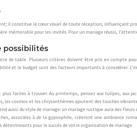
s
nt; il constitue le cœur visuel de toute réception, influençant pr
ère mémorable pour les invités. Pour un mariage réussi, l’attent
e possibilités
centre de table. Plusieurs critères doivent être pris en compte po
bilité et le budget sont des facteurs importants à considérer. L’im
lus faciles à trouver. Au printemps, pensez aux tulipes, aux jaci
as, les cosmos et les chrysanthèmes ajoutent des touches vibrantes.
nd aussi du style de mariage: un mariage rustique aura des fleurs
ches, associées à de la gypsophile, créeront une ambiance roman
nts déterminants pour le succès de votre organisation de mariage.