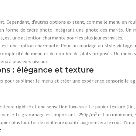
gant. Cependant, d’autres options existent, comme le menu en roul
n forme de cadre photo intégrant une photo des mariés. Un me
s, est une attention charmante pour les plus jeunes invités.
est une option charmante. Pour un mariage au style vintage, 
la complexité du menu et du nombre de plats proposés. Un menu s
enu à plusieurs niveaux.
ons : élégance et texture
és pour sublimer le menu et créer une expérience sensorielle agr
eure rigidité et une sensation luxueuse. Le papier texturé (lin,
rtinente. Le grammage est important : 250g/m² est un minimum, 35
 papier plus lourd et de meilleure qualité augmentera le coût d’imp
t