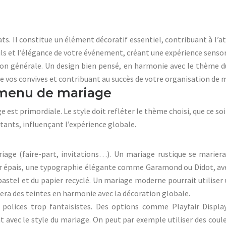
ts. Il constitue un élément décoratif essentiel, contribuant à l’
ils et l’élégance de votre événement, créant une expérience sensor
ession générale. Un design bien pensé, en harmonie avec le thèm
 vos convives et contribuant au succès de votre organisation de 
u menu de mariage
 est primordiale. Le style doit refléter le thème choisi, que ce 
tants, influençant l’expérience globale.
iage (faire-part, invitations…). Un mariage rustique se marier
apier épais, une typographie élégante comme Garamond ou Didot, a
 pastel et du papier recyclé. Un mariage moderne pourrait utilise
égiera des teintes en harmonie avec la décoration globale.
es polices trop fantaisistes. Des options comme Playfair Displ
 avec le style du mariage. On peut par exemple utiliser des couleu