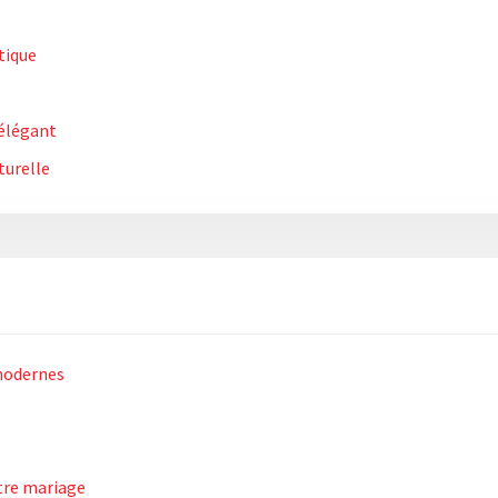
tique
 élégant
turelle
 modernes
otre mariage