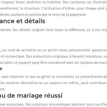
. L’espace blanc améliore la lisibilité. Des symboles ou illustra
 améliorent la structure. L’utilisation d’icônes pour chaque plat 
mêmes couleurs et polices que le reste de la papeterie.
ance et détails
érale. Des détails soignés font toute la différence, et il est i
e, un rond de serviette ou un porte-menu personnalisé ajouteron
t romantique. Des présentoirs originaux (chevalet miniature, sup
 la table. Le support peut être coordonné avec les couleurs du mari
e
, sans obstruer la vue ou gêner la circulation. La présentation 
te assiette décorative ou un support en métal, peut contribuer 
ant.
nu de mariage réussi
 excessives. Des solutions économiques existent sans sacrifier